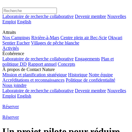
Laboratoire de recherche collaborative
Devenir membre
Nouvelles
Emploi
English
Attraits
Nos Campings
Rivière-à-Mars
Centre plein air Bec-Scie
Okwari
Sentier Eucher
Villages de pêche blanche
Activités
Écohérence
Laboratoire de recherche collaborative
Engagements
Plan et
politique DD
Rapport annuel
Concepts
À propos de Contact Nature
Mission et planification stratégique
Historique
Notre équipe
Accréditations et reconnaissances
Politique de confidentialité
Nous joindre
Laboratoire de recherche collaborative
Devenir membre
Nouvelles
Emploi
English
Réserver
Réserver
Un projet pilote pour réduire