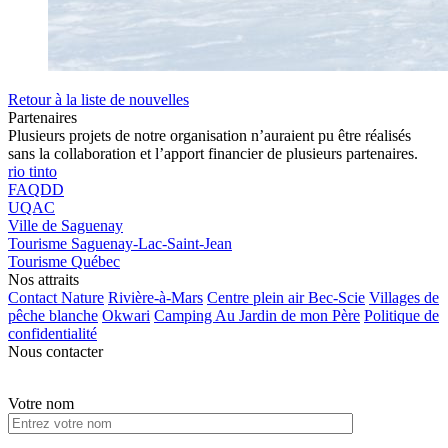
Retour à la liste de nouvelles
Partenaires
Plusieurs projets de notre organisation n’auraient pu être réalisés
sans la collaboration et l’apport financier de plusieurs partenaires.
rio tinto
FAQDD
UQAC
Ville de Saguenay
Tourisme Saguenay-Lac-Saint-Jean
Tourisme Québec
Nos attraits
Contact Nature
Rivière-à-Mars
Centre plein air Bec-Scie
Villages de
pêche blanche
Okwari
Camping Au Jardin de mon Père
Politique de
confidentialité
Nous contacter
Votre nom