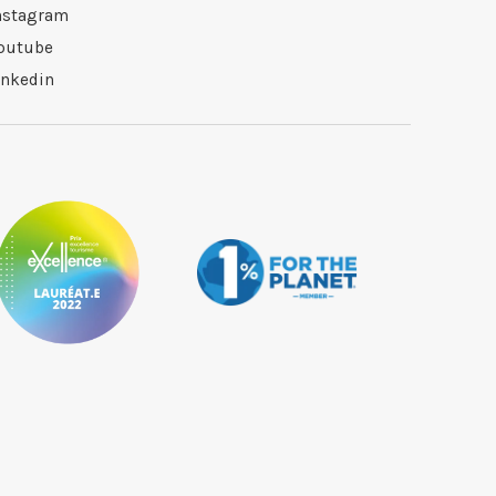
nstagram
outube
inkedin