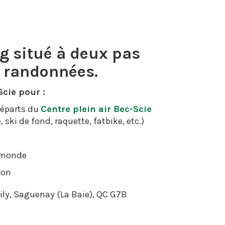
g situé à deux pas
e randonnées.
cie pour :
départs du
Centre plein air Bec-Scie
ki de fond, raquette, fatbike, etc.)
u monde
ion
ily, Saguenay (La Baie), QC G7B