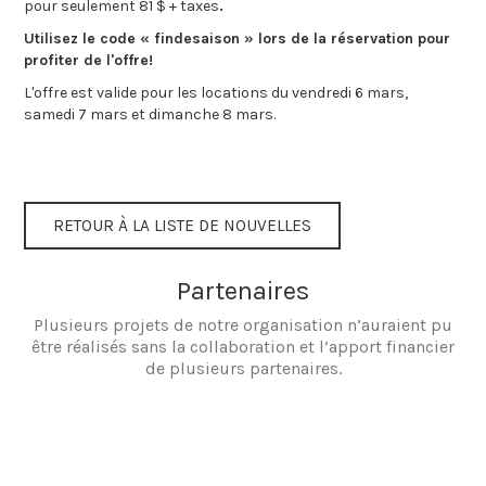
pour seulement 81 $ + taxes
.
Utilisez le code « findesaison » lors de la réservation pour
profiter de l'offre!
L'offre est valide pour les locations du vendredi 6 mars,
samedi 7 mars et dimanche 8 mars.
Voir les détails de la location.
Réserver en ligne.
RETOUR À LA LISTE DE NOUVELLES
Partenaires
Plusieurs projets de notre organisation n’auraient pu
être réalisés sans la collaboration et l’apport financier
de plusieurs partenaires.
rio tinto
FAQDD
UQAC
Ville de Saguenay
Tourisme
Tourisme Québec
Saguenay-Lac-