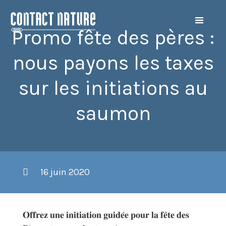
Promo fête des pères :
nous payons les taxes
sur les initiations au
saumon
16 juin 2020
𝐎𝐟𝐟𝐫𝐞𝐳 𝐮𝐧𝐞 𝐢𝐧𝐢𝐭𝐢𝐚𝐭𝐢𝐨𝐧 𝐠𝐮𝐢𝐝𝐞́𝐞 𝐩𝐨𝐮𝐫 𝐥𝐚 𝐟𝐞̂𝐭𝐞 𝐝𝐞𝐬