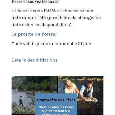
𝐏𝐞̀𝐫𝐞𝐬 𝐞𝐭 𝐬𝐚𝐮𝐯𝐞𝐳 𝐥𝐞𝐬 𝐭𝐚𝐱𝐞𝐬!
Utilisez le code 𝐏𝐀𝐏𝐀 et choisissez une
date durant l'été (possibilité de changer de
date selon les disponibilités).
Je profite de l'offre!
Code valide jusqu'au dimanche 21 juin.
Détails des initiations