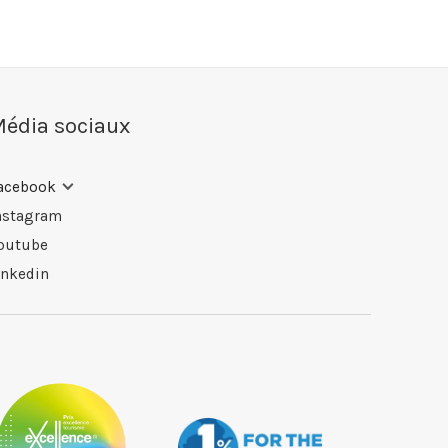
édia sociaux
acebook
nstagram
outube
inkedin