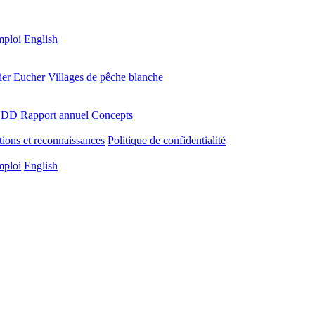
ploi
English
ier Eucher
Villages de pêche blanche
e DD
Rapport annuel
Concepts
tions et reconnaissances
Politique de confidentialité
ploi
English