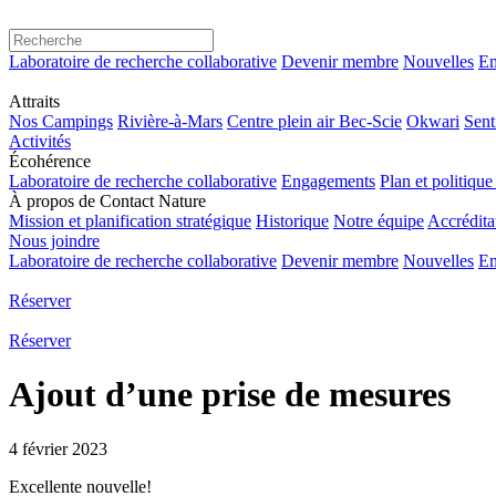
Laboratoire de recherche collaborative
Devenir membre
Nouvelles
Em
Attraits
Nos Campings
Rivière-à-Mars
Centre plein air Bec-Scie
Okwari
Sent
Activités
Écohérence
Laboratoire de recherche collaborative
Engagements
Plan et politiqu
À propos de Contact Nature
Mission et planification stratégique
Historique
Notre équipe
Accrédita
Nous joindre
Laboratoire de recherche collaborative
Devenir membre
Nouvelles
Em
Réserver
Réserver
Ajout d’une prise de mesures
4 février 2023
Excellente nouvelle!