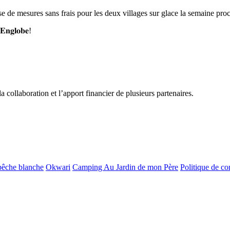
e de mesures sans frais pour les deux villages sur glace la semaine pro
𝐠𝐥𝐨𝐛𝐞!
la collaboration et l’apport financier de plusieurs partenaires.
pêche blanche
Okwari
Camping Au Jardin de mon Père
Politique de con