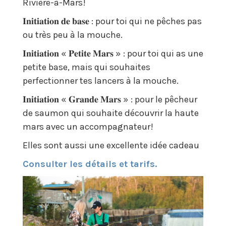
Rivière-à-Mars!
𝐈𝐧𝐢𝐭𝐢𝐚𝐭𝐢𝐨𝐧 𝐝𝐞 𝐛𝐚𝐬𝐞 : pour toi qui ne pêches pas
ou très peu à la mouche.
𝐈𝐧𝐢𝐭𝐢𝐚𝐭𝐢𝐨𝐧 « 𝐏𝐞𝐭𝐢𝐭𝐞 𝐌𝐚𝐫𝐬 » : pour toi qui as une
petite base, mais qui souhaites
perfectionner tes lancers à la mouche.
𝐈𝐧𝐢𝐭𝐢𝐚𝐭𝐢𝐨𝐧 « 𝐆𝐫𝐚𝐧𝐝𝐞 𝐌𝐚𝐫𝐬 » : pour le pêcheur
de saumon qui souhaite découvrir la haute
mars avec un accompagnateur!
Elles sont aussi une excellente idée cadeau
Consulter les détails et tarifs.