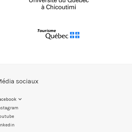
édia sociaux
acebook
nstagram
outube
inkedin