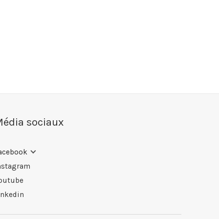
édia sociaux
acebook
nstagram
outube
inkedin