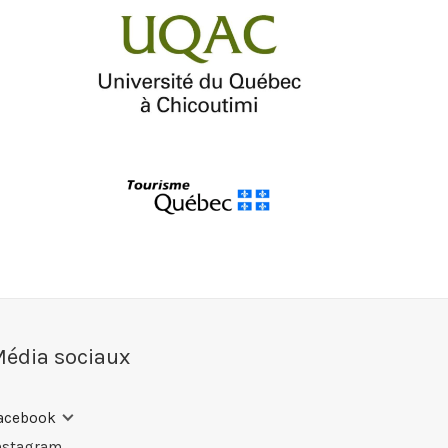
édia sociaux
acebook
nstagram