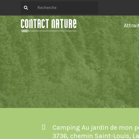
Attrai
Camping Au jardin de mon p
3736, chemin Saint-Louis, L