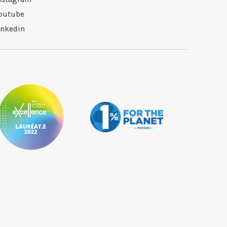
outube
inkedin