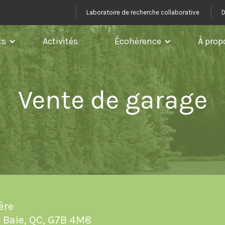
Laboratoire de recherche collaborative
D
ts
Activités
Écohérence
À prop
Vente de garage
ère
a Baie, QC, G7B 4M8